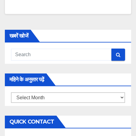
खबरें खोजें
महिने के अनुसार पढ़ें
महिने
के
अनुसार
QUICK CONTACT
पढ़ें