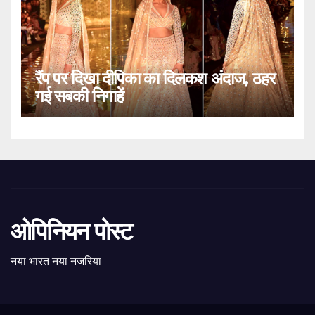
रैंप पर दिखा दीपिका का दिलकश अंदाज, ठहर
गई सबकी निगाहें
ओपिनियन पोस्ट
नया भारत नया नजरिया