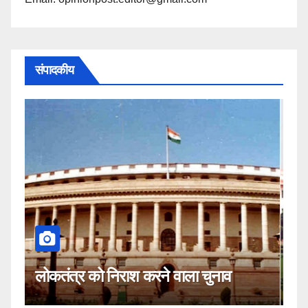
संपादकीय
कहीं यह सीजेआई के खिलाफ साजिश तो
नहीं!