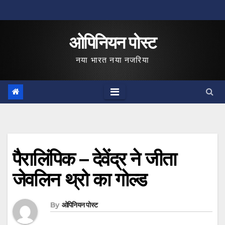
Skip
to
ओपिनियन पोस्ट
content
नया भारत नया नजरिया
पैरालिंपिक – देवेंद्र ने जीता
जेवलिन थ्रो का गोल्ड
By
ओपिनियन पोस्ट