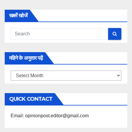
खबरें खोजें
महिने के अनुसार पढ़ें
महिने
के
अनुसार
QUICK CONTACT
पढ़ें
Email: opinionpost.editor@gmail.com