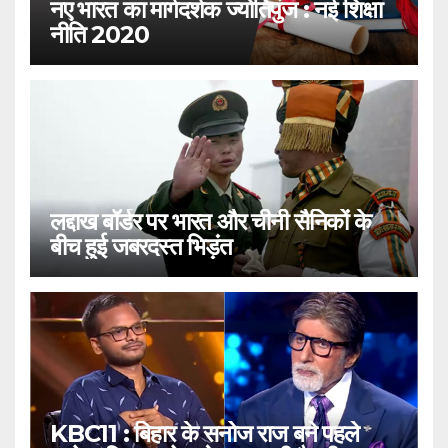
नए भारत का मार्गदर्शक ज्योतिपुंज : नई शिक्षा
नीति 2020
लद्दाख बॉर्डर पर भारत और चीनी सैनिकों के
बीच हुई जबरदस्त भिड़ंत
KBC11 : बिहार के सनोज राज बने पहले