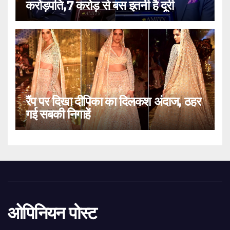
करोड़पति,7 करोड़ से बस इतनी है दूरी
रैंप पर दिखा दीपिका का दिलकश अंदाज, ठहर
गई सबकी निगाहें
ओपिनियन पोस्ट