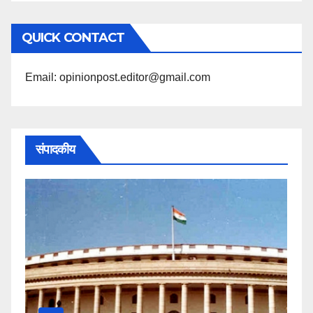
के
अनुसार
QUICK CONTACT
पढ़ें
Email: opinionpost.editor@gmail.com
संपादकीय