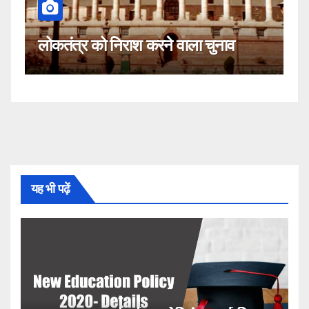
कहीं यह सीजेआई के खिलाफ साजि
वाला चुनाव
नहीं!
यह भी पढ़ें