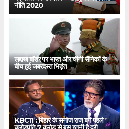
नीति 2020
लद्दाख बॉर्डर पर भारत और चीनी सैनिकों के
बीच हुई जबरदस्त भिड़ंत
KBC11 : बिहार के सनोज राज बने पहले
करोड़पति,7 करोड़ से बस इतनी है दूरी