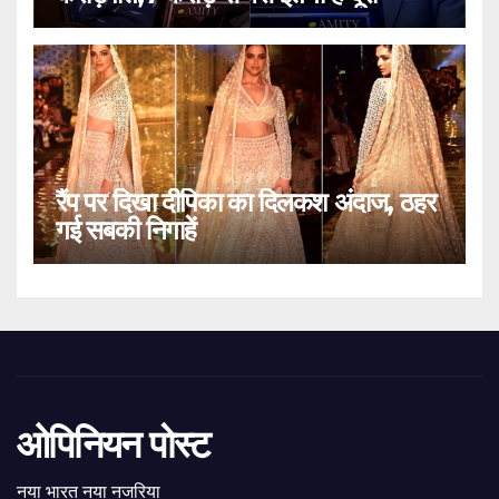
रैंप पर दिखा दीपिका का दिलकश अंदाज, ठहर
गई सबकी निगाहें
ओपिनियन पोस्ट
नया भारत नया नजरिया