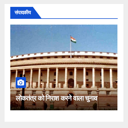
संपादकीय
कहीं यह सीजेआई के खिलाफ साजिश तो
नाव
नहीं!