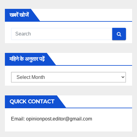
खबरें खोजें
महिने के अनुसार पढ़ें
महिने
के
अनुसार
QUICK CONTACT
पढ़ें
Email: opinionpost.editor@gmail.com