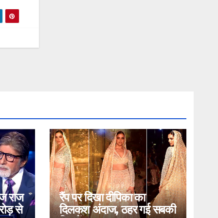
ोज राज
रैंप पर दिखा दीपिका का
ोड़ से
दिलकश अंदाज, ठहर गई सबकी