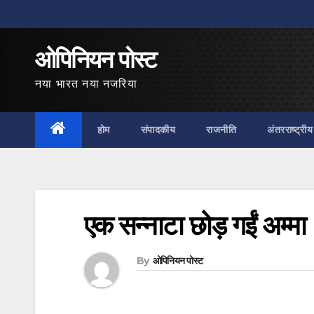
Skip
to
ओपिनियन पोस्ट
content
नया भारत नया नजरिया
होम
संपादकीय
राजनीति
अंतरराष्ट्रीय
एक सन्‍नाटा छोड़ गईं अम्‍मा
By
ओपिनियन पोस्ट