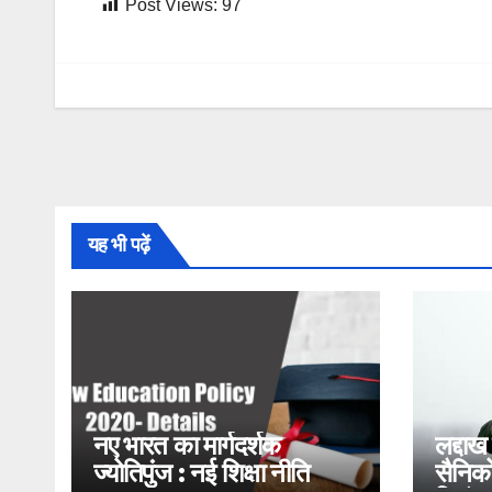
Post Views:
97
यह भी पढ़ें
नए भारत का मार्गदर्शक
लद्दाख
ज्योतिपुंज : नई शिक्षा नीति
सैनिको