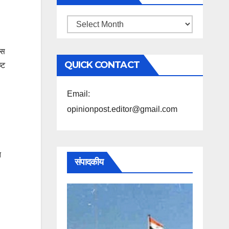
महिने
के
इस
अनुसार
QUICK CONTACT
‍ट
पढ़ें
Email:
opinionpost.editor@gmail.com
त
संपादकीय