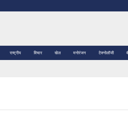
राष्ट्रीय
विचार
खेल
मनोरंजन
टेक्नोलॉजी
व