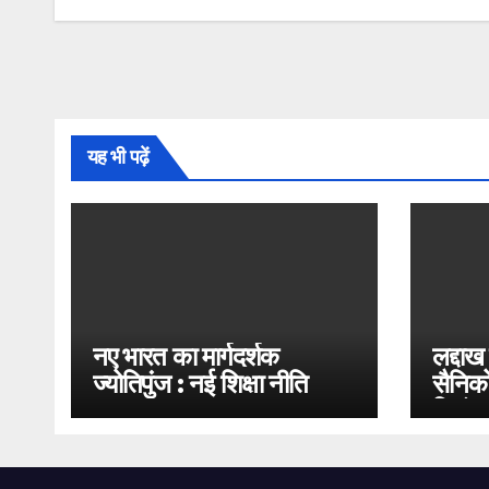
यह भी पढ़ें
नए भारत का मार्गदर्शक
लद्दाख
ज्योतिपुंज : नई शिक्षा नीति
सैनिको
2020
भिड़ंत