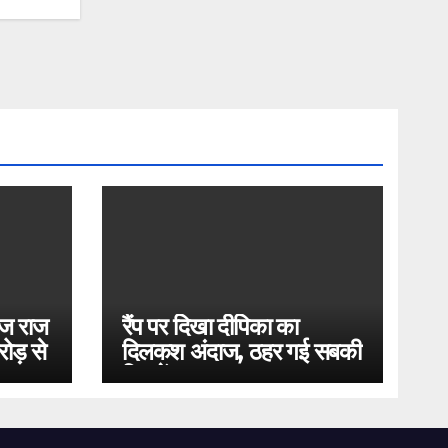
ोज राज
रैंप पर दिखा दीपिका का
ोड़ से
दिलकश अंदाज, ठहर गई सबकी
निगाहें