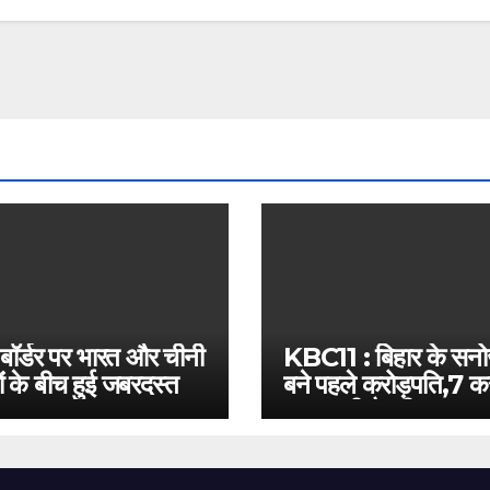
 बॉर्डर पर भारत और चीनी
KBC11 : बिहार के सन
ं के बीच हुई जबरदस्त
बने पहले करोड़पति,7 कर
बस इतनी है दूरी