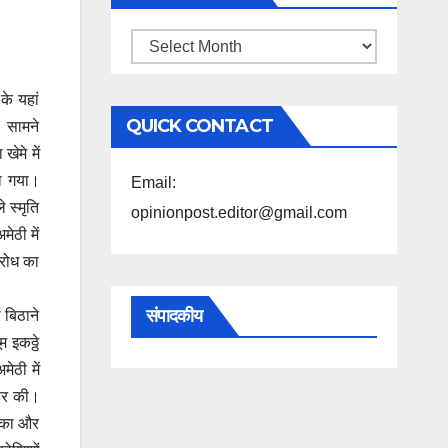
महिने
के
के यहां
अनुसार
QUICK CONTACT
। सामने
पढ़ें
ेमे में
ा गया।
Email:
 स्मृति
opinionpost.editor@gmail.com
ेठी में
िरोध का
संपादकीय
 बिठाने
 इकठ्ठे
ेठी में
हिर की।
 सका और