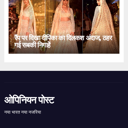
रैंप पर दिखा दीपिका का दिलकश अंदाज, ठहर
गई सबकी निगाहें
ओपिनियन पोस्ट
नया भारत नया नजरिया