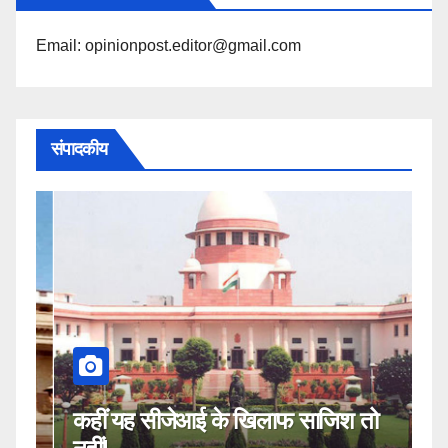
Email: opinionpost.editor@gmail.com
संपादकीय
कहीं यह सीजेआई के खिलाफ साजिश तो
म