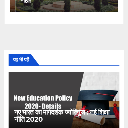
नहीं!
2
यह भी पढ़ें
नए भारत का मार्गदर्शक ज्योतिपुंज : नई शिक्षा
नीति 2020