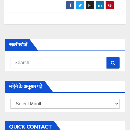
खबरें खोजें
महिने के अनुसार पढ़ें
महिने
के
अनुसार
QUICK CONTACT
पढ़ें