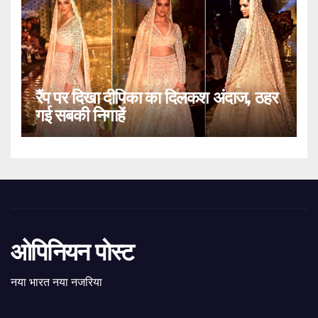
रैंप पर दिखा दीपिका का दिलकश अंदाज, ठहर
गई सबकी निगाहें
ओपिनियन पोस्ट
नया भारत नया नजरिया