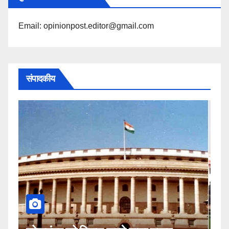
पढ़ें
Email: opinionpost.editor@gmail.com
संपादकीय
कहीं यह सीजेआई के खिलाफ साजिश तो