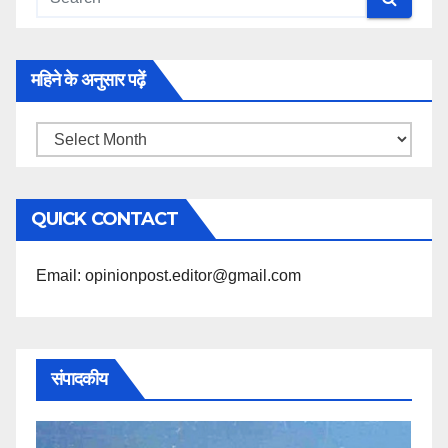
महिने के अनुसार पढ़ें
महिने
के
अनुसार
QUICK CONTACT
पढ़ें
Email: opinionpost.editor@gmail.com
संपादकीय