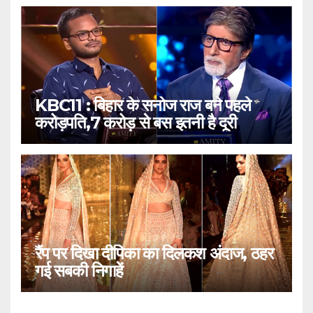
KBC11 : बिहार के सनोज राज बने पहले
करोड़पति,7 करोड़ से बस इतनी है दूरी
रैंप पर दिखा दीपिका का दिलकश अंदाज, ठहर
गई सबकी निगाहें