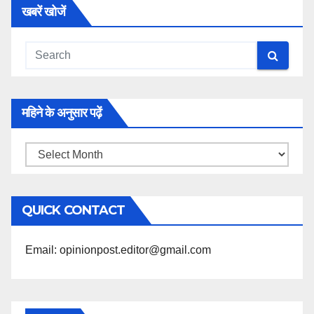
खबरें खोजें
महिने के अनुसार पढ़ें
महिने
के
अनुसार
QUICK CONTACT
पढ़ें
Email: opinionpost.editor@gmail.com