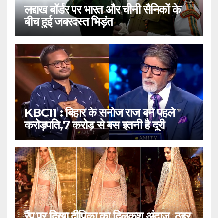
लद्दाख बॉर्डर पर भारत और चीनी सैनिकों के
बीच हुई जबरदस्त भिड़ंत
KBC11 : बिहार के सनोज राज बने पहले
करोड़पति,7 करोड़ से बस इतनी है दूरी
रैंप पर दिखा दीपिका का दिलकश अंदाज, ठहर