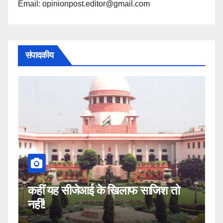
Email: opinionpost.editor@gmail.com
संपादकीय
कहीं यह सीजेआई के खिलाफ साजिश तो
म
नहीं!
2