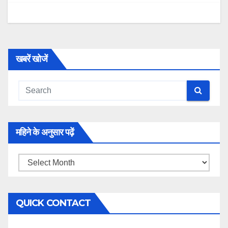
खबरें खोजें
महिने के अनुसार पढ़ें
महिने
के
अनुसार
QUICK CONTACT
पढ़ें