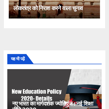
कहीं यह सीजेआई के खिलाफ साजिश तो
व
नहीं!
यह भी पढ़ें
नए भारत का मार्गदर्शक ज्योतिपुंज : नई शिक्षा