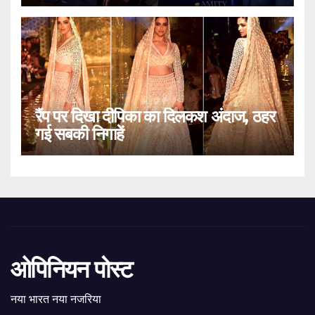
रैंप पर दिखा दीपिका का दिलकश अंदाज, ठहर
गई सबकी निगाहें
ओपिनियन पोस्ट
नया भारत नया नजरिया