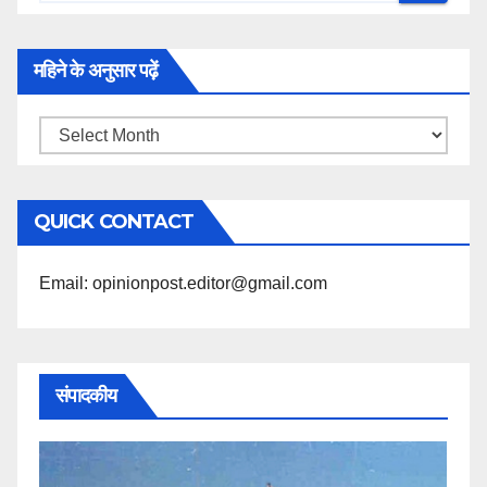
महिने के अनुसार पढ़ें
महिने
के
अनुसार
QUICK CONTACT
पढ़ें
Email: opinionpost.editor@gmail.com
संपादकीय