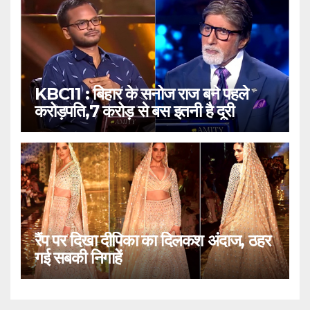
KBC11 : बिहार के सनोज राज बने पहले
करोड़पति,7 करोड़ से बस इतनी है दूरी
रैंप पर दिखा दीपिका का दिलकश अंदाज, ठहर
गई सबकी निगाहें