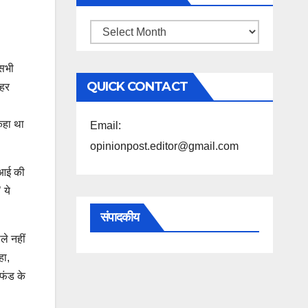
महिने
के
 सभी
अनुसार
QUICK CONTACT
 हर
पढ़ें
कहा था
Email:
opinionpost.editor@gmail.com
ीआई की
 ये
संपादकीय
ले नहीं
हा,
 फंड के