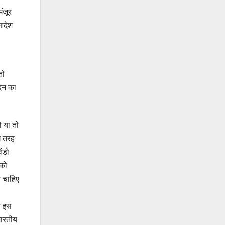
ंजूर
 आदेश
तो
दिन का
ो या तो
ग तरह
ंडो
 को
ा चाहिए
ल इस
भारतीय