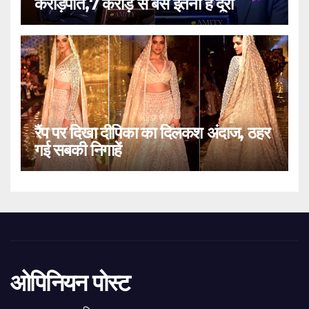
करोड़पति,7 करोड़ से बस इतनी है दूरी
रैंप पर दिखा दीपिका का दिलकश अंदाज, ठहर
गई सबकी निगाहें
ओपिनियन पोस्ट