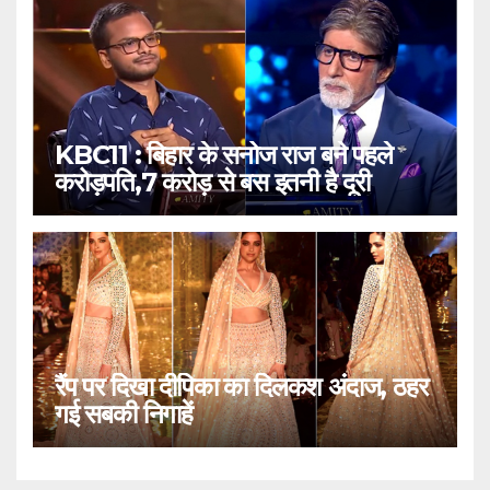
KBC11 : बिहार के सनोज राज बने पहले
करोड़पति,7 करोड़ से बस इतनी है दूरी
रैंप पर दिखा दीपिका का दिलकश अंदाज, ठहर
गई सबकी निगाहें