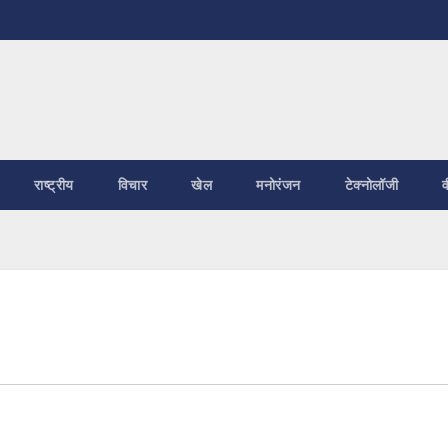
राष्ट्रीय
विचार
खेल
मनोरंजन
टेक्नोलॉजी
व