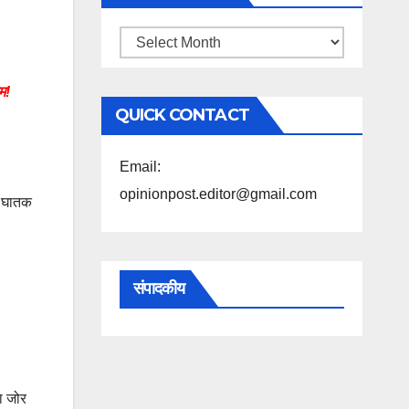
महिने
के
म!
अनुसार
QUICK CONTACT
पढ़ें
Email:
opinionpost.editor@gmail.com
ा घातक
संपादकीय
ा जोर