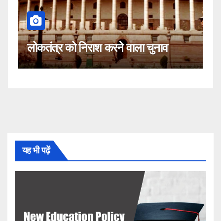
कहीं यह सीजेआई के खिलाफ साजिश 
ला चुनाव
नहीं!
यह भी पढ़ें