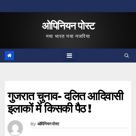
Skip
to
ओपिनियन पोस्ट
content
नया भारत नया नजरिया
गुजरात चुनाव- दलित आदिवासी
इलाकों में किसकी पैठ !
By
ओपिनियन पोस्ट