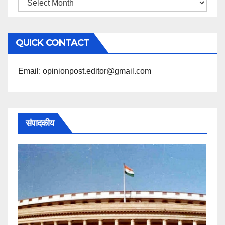
महिने
के
अनुसार
QUICK CONTACT
पढ़ें
Email: opinionpost.editor@gmail.com
संपादकीय