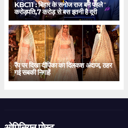
KBC11 : बिहार के सनोज राज बने पहले
करोड़पति,7 करोड़ से बस इतनी है दूरी
रैंप पर दिखा दीपिका का दिलकश अंदाज, ठहर
गई सबकी निगाहें
ओपिनियन पोस्ट