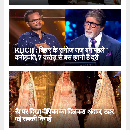
KBC11 : बिहार के सनोज राज बने पहले
करोड़पति,7 करोड़ से बस इतनी है दूरी
रैंप पर दिखा दीपिका का दिलकश अंदाज, ठहर
गई सबकी निगाहें