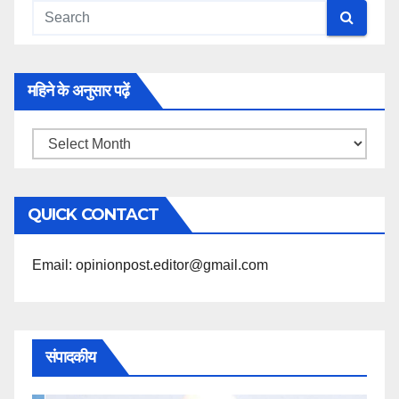
महिने के अनुसार पढ़ें
महिने
के
अनुसार
QUICK CONTACT
पढ़ें
Email: opinionpost.editor@gmail.com
संपादकीय