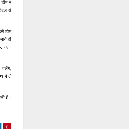
 टीम ने
ैंडल से
नकी टीम
जाते ही
जुट गए।
चलेंगे,
 में ले
 ली है।