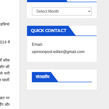
महिने
के
लड़कियां
अनुसार
QUICK CONTACT
पढ़ें
014 में
Email:
opinionpost.editor@gmail.com
ं ब्लैक
िशोर की
जो भारी
संपादकीय
शन पहली
 खाट पर
डिंग और