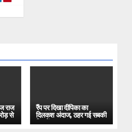
ोज राज
रैंप पर दिखा दीपिका का
ोड़ से
दिलकश अंदाज, ठहर गई सबकी
निगाहें