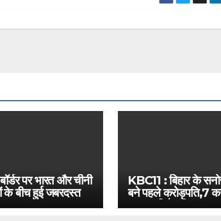
 बॉर्डर पर भारत और चीनी
KBC11 : बिहार के सन
ं के बीच हुई जबरदस्त
बने पहले करोड़पति,7 कर
बस इतनी है दूरी