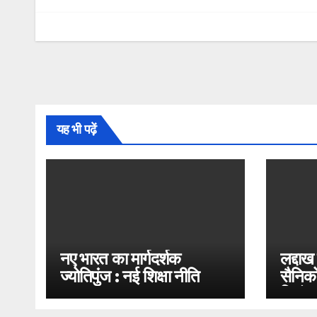
यह भी पढ़ें
नए भारत का मार्गदर्शक
लद्दाख
ज्योतिपुंज : नई शिक्षा नीति
सैनिको
2020
भिड़ंत