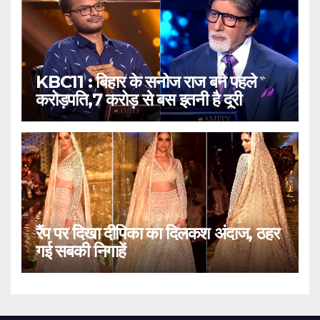
KBC11 : बिहार के सनोज राज बने पहले
करोड़पति,7 करोड़ से बस इतनी है दूरी
रैंप पर दिखा दीपिका का दिलकश अंदाज, ठहर
गई सबकी निगाहें