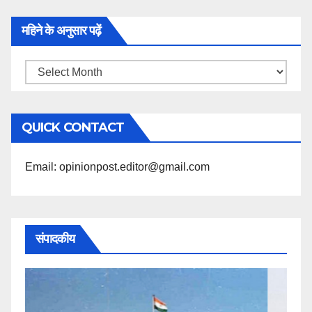
महिने के अनुसार पढ़ें
महिने
के
अनुसार
QUICK CONTACT
पढ़ें
Email: opinionpost.editor@gmail.com
संपादकीय