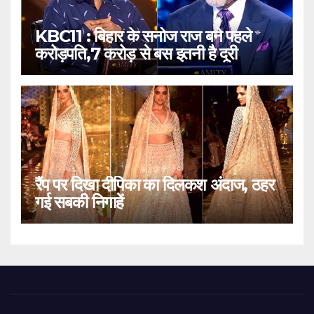
KBC11 : बिहार के सनोज राज बने पहले
करोड़पति,7 करोड़ से बस इतनी है दूरी
रैंप पर दिखा दीपिका का दिलकश अंदाज, ठहर
गई सबकी निगाहें