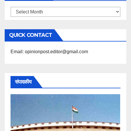
महिने
के
अनुसार
QUICK CONTACT
पढ़ें
Email: opinionpost.editor@gmail.com
संपादकीय