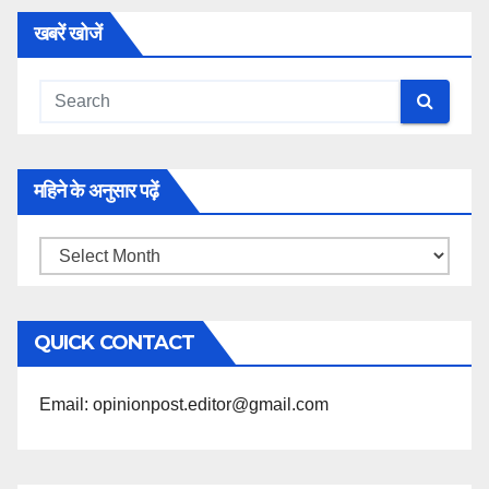
खबरें खोजें
महिने के अनुसार पढ़ें
महिने
के
अनुसार
QUICK CONTACT
पढ़ें
Email: opinionpost.editor@gmail.com