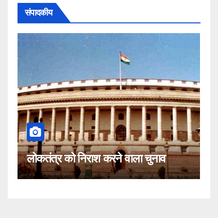
संपादकीय
कहीं यह 
ोकतंत्र को निराश करने वाला चुनाव
नहीं!