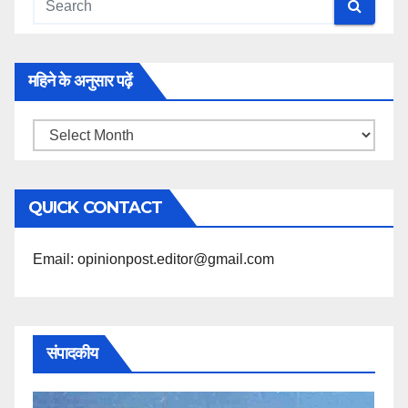
महिने के अनुसार पढ़ें
महिने
के
अनुसार
QUICK CONTACT
पढ़ें
Email: opinionpost.editor@gmail.com
संपादकीय