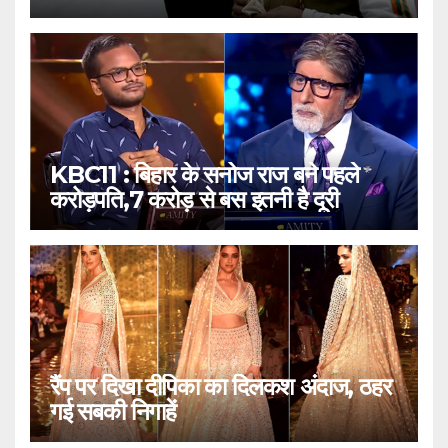
KBC11 : बिहार के सनोज राज बने पहले
करोड़पति,7 करोड़ से बस इतनी है दूरी
रैंप पर दिखा दीपिका का दिलकश अंदाज, ठहर
गई सबकी निगाहें