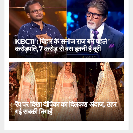
KBC11 : बिहार के सनोज राज बने पहले
करोड़पति,7 करोड़ से बस इतनी है दूरी
रैंप पर दिखा दीपिका का दिलकश अंदाज, ठहर
गई सबकी निगाहें