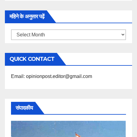
महिने के अनुसार पढ़ें
महिने
के
अनुसार
QUICK CONTACT
पढ़ें
Email: opinionpost.editor@gmail.com
संपादकीय