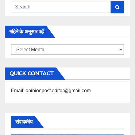
महिने के अनुसार पढ़ें
महिने
के
अनुसार
QUICK CONTACT
पढ़ें
Email: opinionpost.editor@gmail.com
संपादकीय