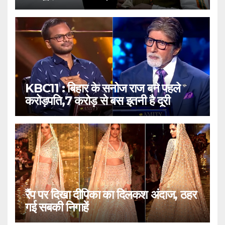
KBC11 : बिहार के सनोज राज बने पहले
करोड़पति,7 करोड़ से बस इतनी है दूरी
रैंप पर दिखा दीपिका का दिलकश अंदाज, ठहर
गई सबकी निगाहें