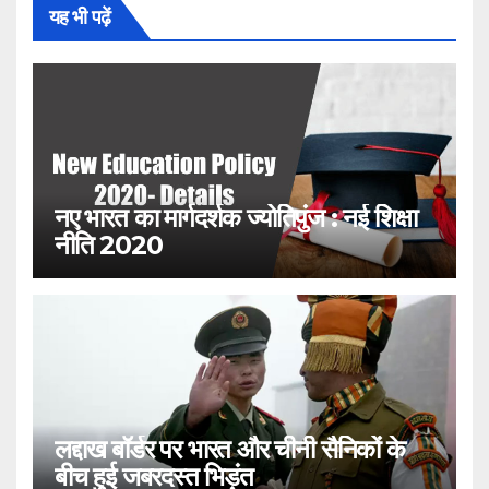
यह भी पढ़ें
नए भारत का मार्गदर्शक ज्योतिपुंज : नई शिक्षा
नीति 2020
लद्दाख बॉर्डर पर भारत और चीनी सैनिकों के
बीच हुई जबरदस्त भिड़ंत