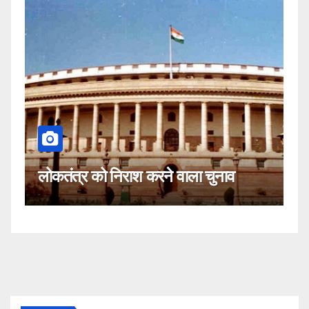
कहीं यह सीजेआई के खिलाफ साजिश तो
 चुनाव
नहीं!