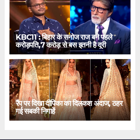
KBC11 : बिहार के सनोज राज बने पहले
करोड़पति,7 करोड़ से बस इतनी है दूरी
रैंप पर दिखा दीपिका का दिलकश अंदाज, ठहर
गई सबकी निगाहें