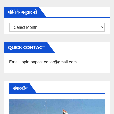
महिने के अनुसार पढ़ें
महिने
के
अनुसार
QUICK CONTACT
पढ़ें
Email: opinionpost.editor@gmail.com
संपादकीय