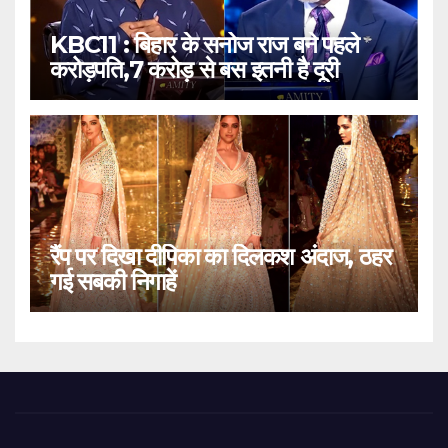
KBC11 : बिहार के सनोज राज बने पहले
करोड़पति,7 करोड़ से बस इतनी है दूरी
रैंप पर दिखा दीपिका का दिलकश अंदाज, ठहर
गई सबकी निगाहें