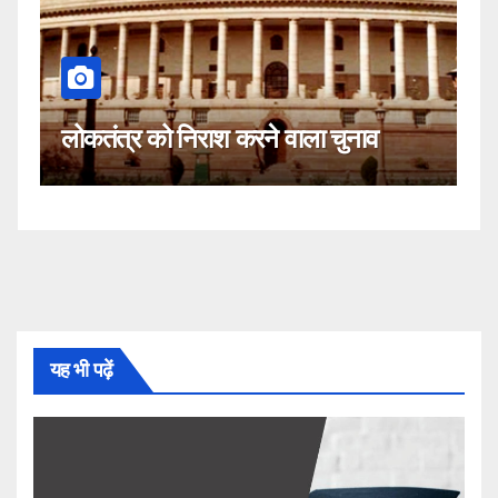
कहीं यह सीजेआई के खिलाफ साजिश तो
व
नहीं!
यह भी पढ़ें