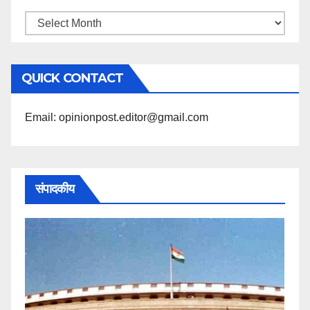
महिने
के
अनुसार
QUICK CONTACT
पढ़ें
Email: opinionpost.editor@gmail.com
संपादकीय