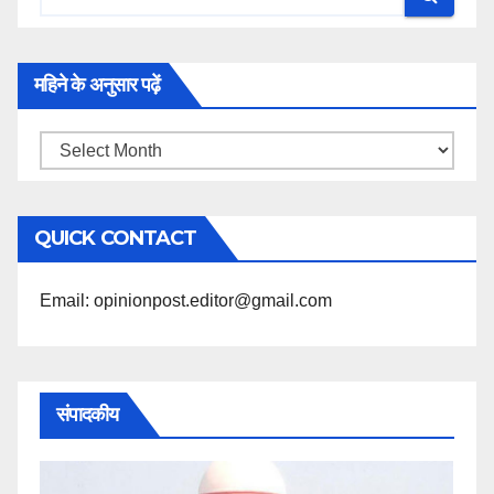
महिने के अनुसार पढ़ें
महिने
के
अनुसार
QUICK CONTACT
पढ़ें
Email: opinionpost.editor@gmail.com
संपादकीय