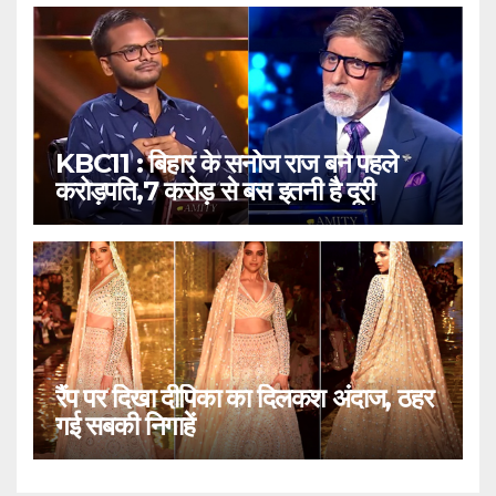
KBC11 : बिहार के सनोज राज बने पहले
करोड़पति,7 करोड़ से बस इतनी है दूरी
रैंप पर दिखा दीपिका का दिलकश अंदाज, ठहर
गई सबकी निगाहें