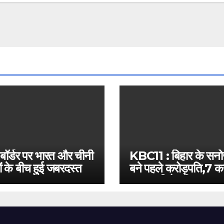
 बॉर्डर पर भारत और चीनी
KBC11 : बिहार के सन
ं के बीच हुई जबरदस्त
बने पहले करोड़पति,7 कर
बस इतनी है दूरी