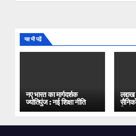
यह भी पढ़ें
नए भारत का मार्गदर्शक
लद्दाख
ज्योतिपुंज : नई शिक्षा नीति
सैनिको
2020
भिड़ंत