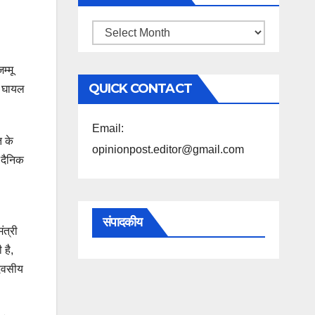
महिने
के
म्मू
अनुसार
QUICK CONTACT
न घायल
पढ़ें
Email:
त के
opinionpost.editor@gmail.com
 दैनिक
संपादकीय
ंत्री
 है,
दिवसीय