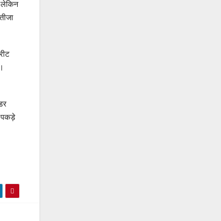
, लेकिन
नतीजा
्रीट
ै।
ंडर
ि पकड़े