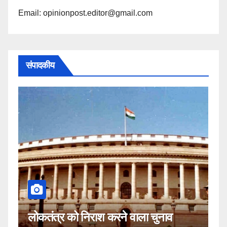
Email: opinionpost.editor@gmail.com
संपादकीय
कहीं यह सीजेआई के खिलाफ साजिश तो
व
नहीं!