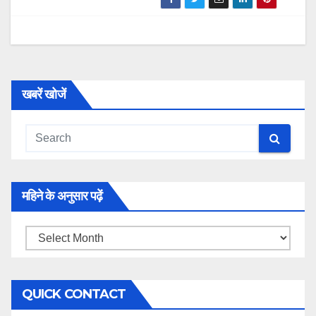
खबरें खोजें
महिने के अनुसार पढ़ें
महिने
के
अनुसार
QUICK CONTACT
पढ़ें