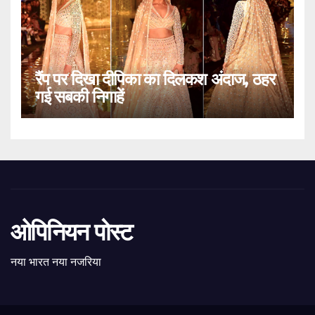
रैंप पर दिखा दीपिका का दिलकश अंदाज, ठहर
गई सबकी निगाहें
ओपिनियन पोस्ट
नया भारत नया नजरिया