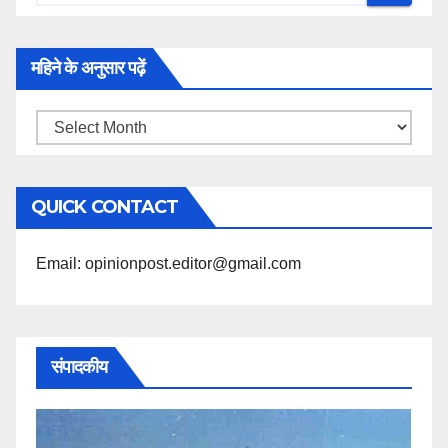
महिने के अनुसार पढ़ें
महिने
के
अनुसार
QUICK CONTACT
पढ़ें
Email: opinionpost.editor@gmail.com
संपादकीय