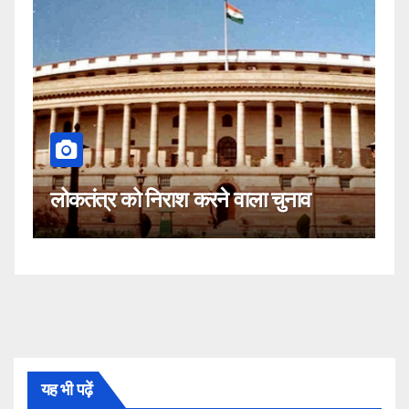
कहीं यह सीजेआई के खिलाफ साजिश 
ला चुनाव
नहीं!
यह भी पढ़ें