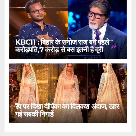
KBC11 : बिहार के सनोज राज बने पहले
करोड़पति,7 करोड़ से बस इतनी है दूरी
रैंप पर दिखा दीपिका का दिलकश अंदाज, ठहर
गई सबकी निगाहें