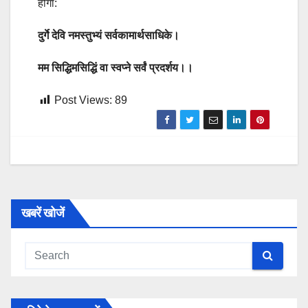
होगा:
दुर्गे देवि नमस्तु
भ्‍
यं सर्वकामार्थसाधिके।
मम सिद्धिमसिद्धिं वा स्वप्‍ने सर्वं प्रदर्शय।।
Post Views:
89
खबरें खोजें