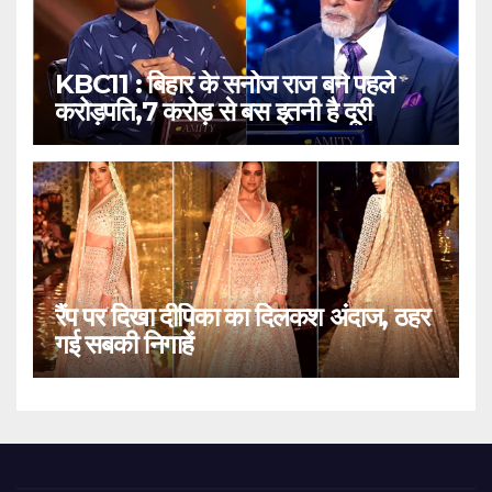
KBC11 : बिहार के सनोज राज बने पहले
करोड़पति,7 करोड़ से बस इतनी है दूरी
रैंप पर दिखा दीपिका का दिलकश अंदाज, ठहर
गई सबकी निगाहें