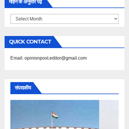
महिने के अनुसार पढ़ें
महिने
के
अनुसार
QUICK CONTACT
पढ़ें
Email: opinionpost.editor@gmail.com
संपादकीय