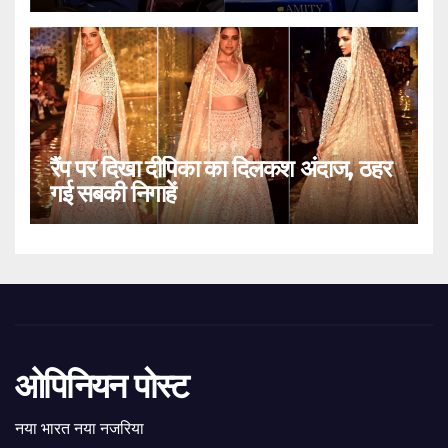
रैंप पर दिखा दीपिका का दिलकश अंदाज, ठहर
गई सबकी निगाहें
ओपिनियन पोस्ट
नया भारत नया नजरिया