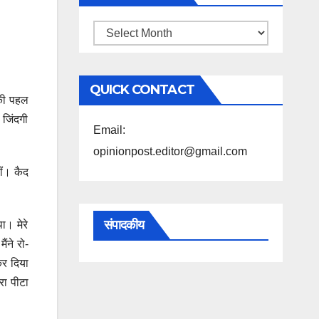
महिने
के
अनुसार
QUICK CONTACT
पढ़ें
 की पहल
 जिंदगी
Email:
opinionpost.editor@gmail.com
ीं। कैद
संपादकीय
ा। मेरे
ंने रो-
कर दिया
रा पीटा