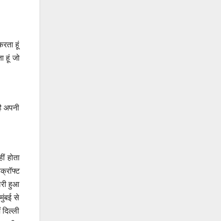
करता हूं
 हूं जो
है अपनी
ीं होता
डक्रॉफ्ट
लरी हुआ
ुंबई से
 दिल्ली