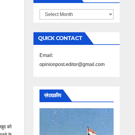
महिने
के
अनुसार
QUICK CONTACT
पढ़ें
Email:
opinionpost.editor@gmail.com
संपादकीय
 खुद को
बनने के