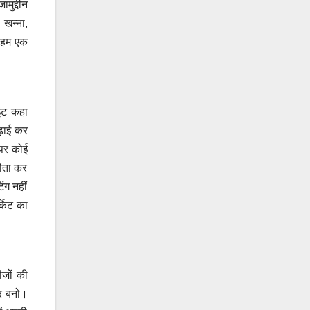
मुद्दीन
 खन्ना,
। हम एक
इंट कहा
पढ़ाई कर
 पर कोई
झौता कर
िंग नहीं
्केट का
जों की
ार बनो।