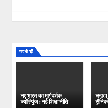
यह भी पढ़ें
नए भारत का मार्गदर्शक
लद्दाख
ज्योतिपुंज : नई शिक्षा नीति
सैनिको
2020
भिड़ंत