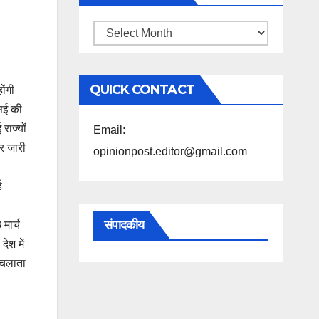
महिने
के
अनुसार
QUICK CONTACT
ोंगी
पढ़ें
एसई की
राज्यों
Email:
पर जारी
opinionpost.editor@gmail.com
ड
संपादकीय
मार्च
ेश में
 चलाता