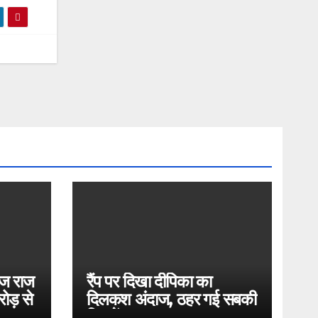
ोज राज
रैंप पर दिखा दीपिका का
ोड़ से
दिलकश अंदाज, ठहर गई सबकी
निगाहें