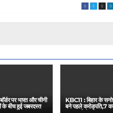
 बॉर्डर पर भारत और चीनी
KBC11 : बिहार के सन
ं के बीच हुई जबरदस्त
बने पहले करोड़पति,7 कर
बस इतनी है दूरी