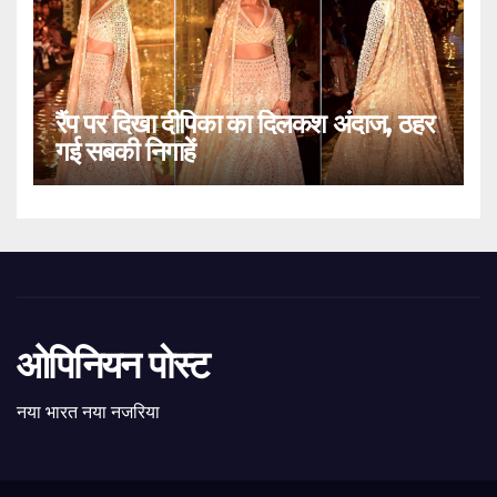
रैंप पर दिखा दीपिका का दिलकश अंदाज, ठहर
गई सबकी निगाहें
ओपिनियन पोस्ट
नया भारत नया नजरिया