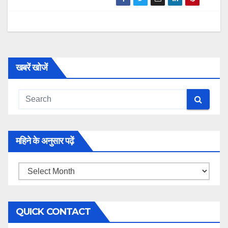
खबरें खोजें
महिने के अनुसार पढ़ें
महिने
के
अनुसार
QUICK CONTACT
पढ़ें