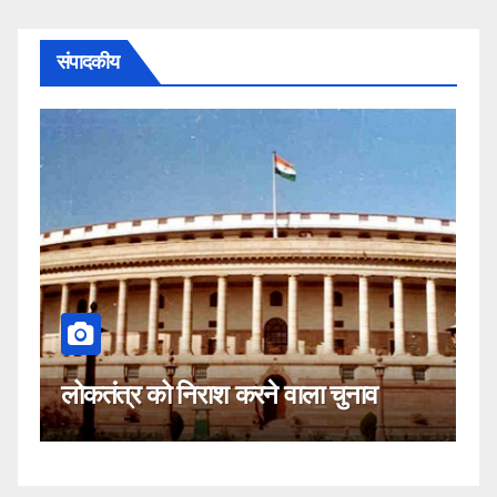
संपादकीय
कहीं यह सीजेआई के खिलाफ साजिश तो
ाव
नहीं!