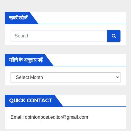
खबरें खोजें
महिने के अनुसार पढ़ें
महिने
के
अनुसार
QUICK CONTACT
पढ़ें
Email: opinionpost.editor@gmail.com