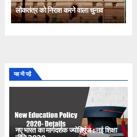
कहीं यह सीजेआई के खिलाफ साजिश तो
नहीं!
यह भी पढ़ें
नए भारत का मार्गदर्शक ज्योतिपुंज : नई शिक्षा