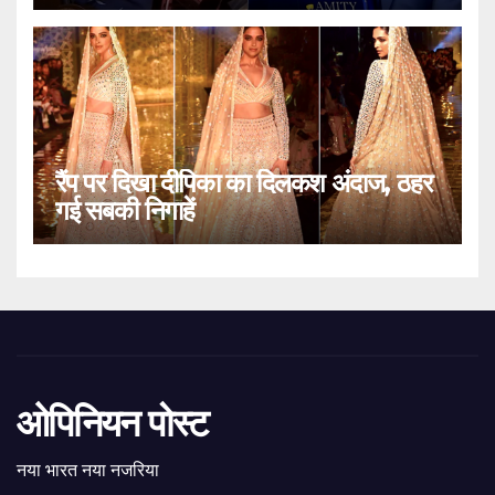
रैंप पर दिखा दीपिका का दिलकश अंदाज, ठहर
गई सबकी निगाहें
ओपिनियन पोस्ट
नया भारत नया नजरिया