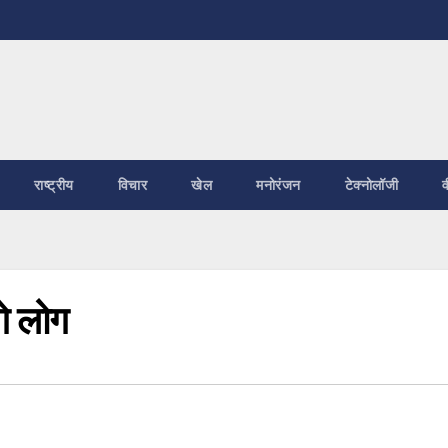
राष्ट्रीय
विचार
खेल
मनोरंजन
टेक्नोलॉजी
व
गे लोग