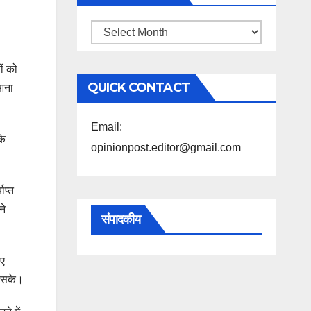
महिने
के
ों को
अनुसार
QUICK CONTACT
 आना
पढ़ें
Email:
के
opinionpost.editor@gmail.com
ाप्त
ने
संपादकीय
िए
ल सके।