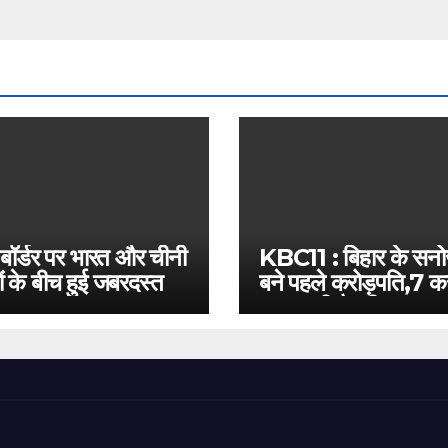
 बॉर्डर पर भारत और चीनी
KBC11 : बिहार के सन
ं के बीच हुई जबरदस्त
बने पहले करोड़पति,7 कर
बस इतनी है दूरी