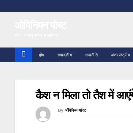
Skip
to
ओपिनियन पोस्ट
content
नया भारत नया नजरिया
होम
संपादकीय
राजनीति
अंतरराष्ट्रीय
कैश न मिला तो तैश में आएं
By
ओपिनियन पोस्ट