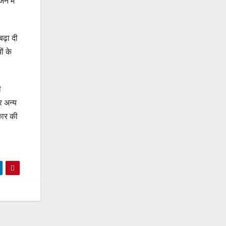
ने में
ढ़ा दी
ं के
ी
र अन्य
रकार की