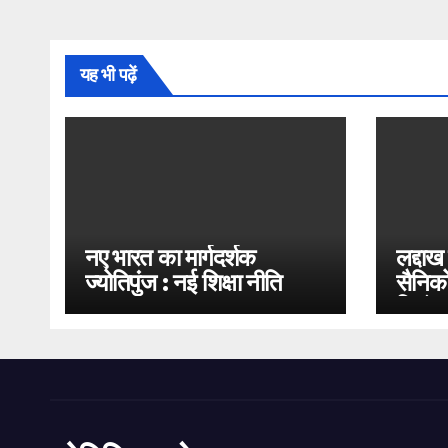
यह भी पढ़ें
नए भारत का मार्गदर्शक
लद्दाख
ज्योतिपुंज : नई शिक्षा नीति
सैनिको
2020
भिड़ंत