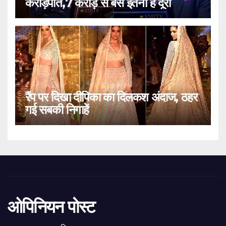
करोड़पति,7 करोड़ से बस इतनी है दूरी
रैंप पर दिखा दीपिका का दिलकश अंदाज, ठहर
गई सबकी निगाहें
ओपिनियन पोस्ट