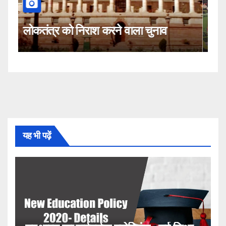
कहीं यह सीजेआई के खिलाफ साजिश तो
नहीं!
यह भी पढ़ें