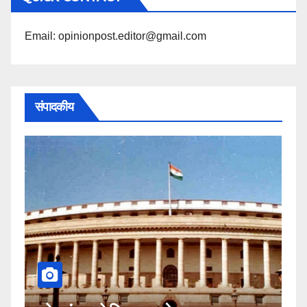
पढ़ें
Email: opinionpost.editor@gmail.com
संपादकीय
कहीं यह सीजेआई के खिलाफ साजिश