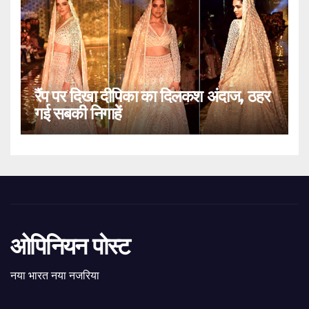
रैंप पर दिखा दीपिका का दिलकश अंदाज, ठहर
गई सबकी निगाहें
ओपिनियन पोस्ट
नया भारत नया नजरिया