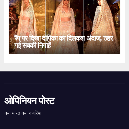
रैंप पर दिखा दीपिका का दिलकश अंदाज, ठहर
गई सबकी निगाहें
ओपिनियन पोस्ट
नया भारत नया नजरिया