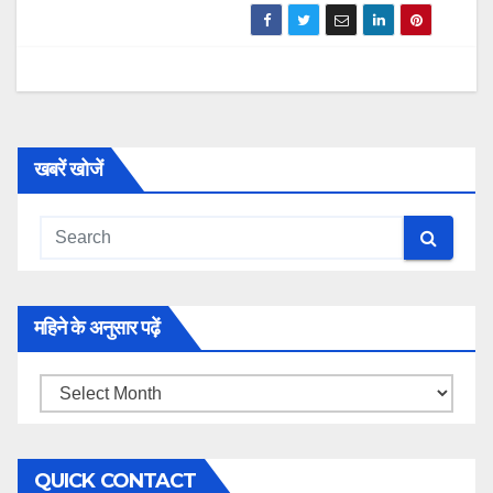
खबरें खोजें
महिने के अनुसार पढ़ें
महिने
के
अनुसार
QUICK CONTACT
पढ़ें