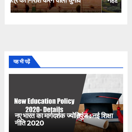
नहीं!
2
यह भी पढ़ें
नए भारत का मार्गदर्शक ज्योतिपुंज : नई शिक्षा
नीति 2020