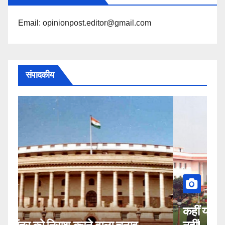
Email: opinionpost.editor@gmail.com
संपादकीय
कहीं यह सीजेआई के खिलाफ साजिश तो
म