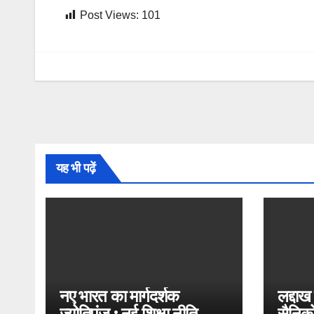
Post Views:
101
यह भी पढ़ें
नए भारत का मार्गदर्शक
लद्दाख
ज्योतिपुंज : नई शिक्षा नीति
सैनिको