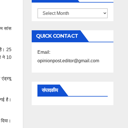
महिने
के
िम सांस
अनुसार
QUICK CONTACT
पढ़ें
 है। 25
Email:
ी ने 10
opinionpost.editor@gmail.com
एंड्रयू
संपादकीय
 गई है।
ा दिया।