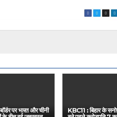
 बॉर्डर पर भारत और चीनी
KBC11 : बिहार के सन
ं के बीच हुई जबरदस्त
बने पहले करोड़पति,7 कर