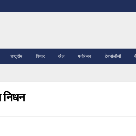
राष्ट्रीय
विचार
खेल
मनोरंजन
टेक्नोलॉजी
व
ा निधन