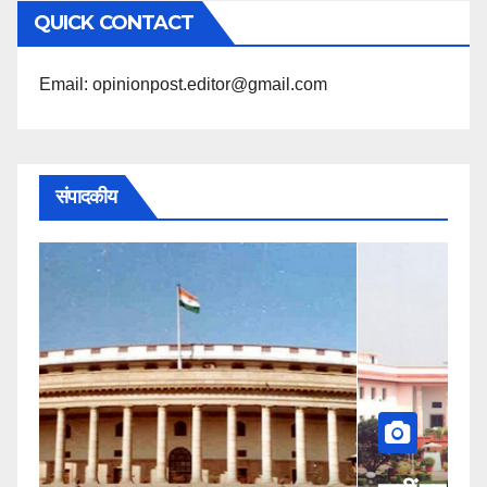
QUICK CONTACT
पढ़ें
Email: opinionpost.editor@gmail.com
संपादकीय