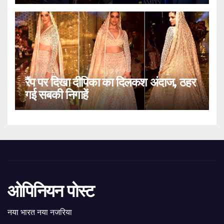
रैंप पर दिखा दीपिका का दिलकश अंदाज, ठहर
गई सबकी निगाहें
ओपिनियन पोस्ट
नया भारत नया नजरिया