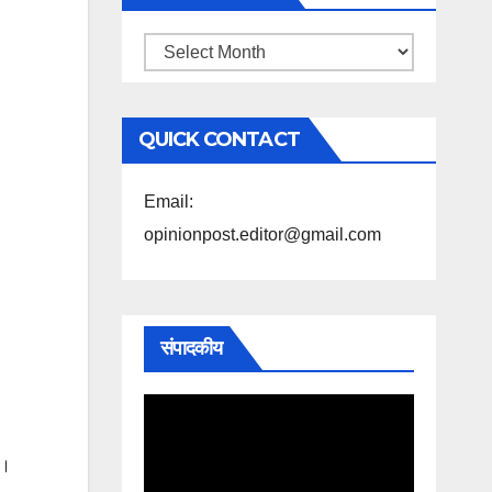
महिने
के
अनुसार
QUICK CONTACT
पढ़ें
Email:
opinionpost.editor@gmail.com
संपादकीय
ा।