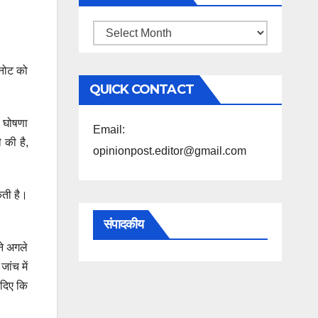
महिने
के
 नोट को
अनुसार
QUICK CONTACT
पढ़ें
ह घोषणा
Email:
 की है,
opinionpost.editor@gmail.com
कती है।
संपादकीय
ने अगले
ांच में
 दिए कि